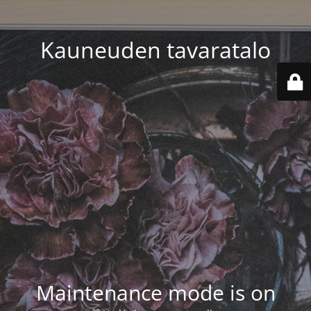
Kauneuden tavaratalo
Maintenance mode is on