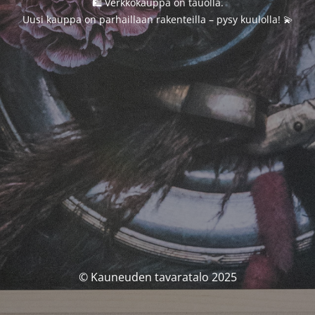
🛍️ Verkkokauppa on tauolla.
Uusi kauppa on parhaillaan rakenteilla – pysy kuulolla! 💫
© Kauneuden tavaratalo 2025