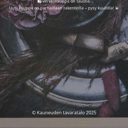
🛍️ Verkkokauppa on tauolla.
Uusi kauppa on parhaillaan rakenteilla – pysy kuulolla! 💫
© Kauneuden tavaratalo 2025