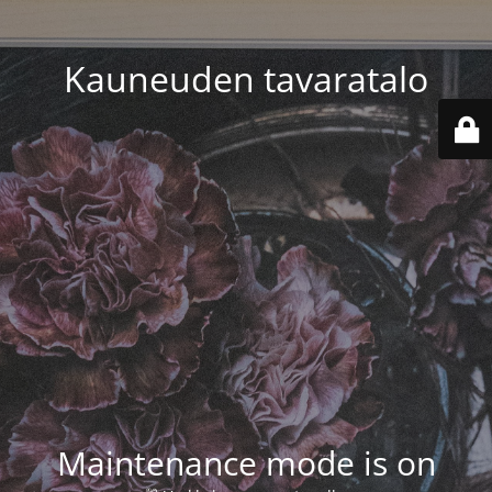
Kauneuden tavaratalo
Maintenance mode is on