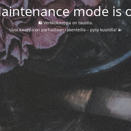
aintenance mode is 
🛍️ Verkkokauppa on tauolla.
Uusi kauppa on parhaillaan rakenteilla – pysy kuulolla! 💫