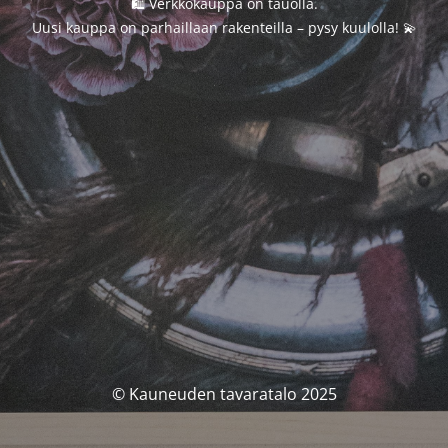
🛍️ Verkkokauppa on tauolla.
Uusi kauppa on parhaillaan rakenteilla – pysy kuulolla! 💫
© Kauneuden tavaratalo 2025