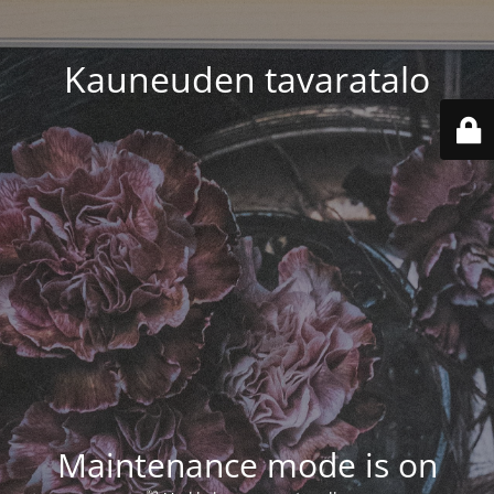
Kauneuden tavaratalo
Maintenance mode is on