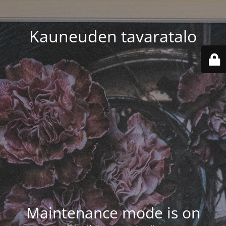
Kauneuden tavaratalo
Maintenance mode is on