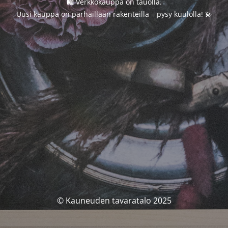
🛍️ Verkkokauppa on tauolla.
Uusi kauppa on parhaillaan rakenteilla – pysy kuulolla! 💫
© Kauneuden tavaratalo 2025