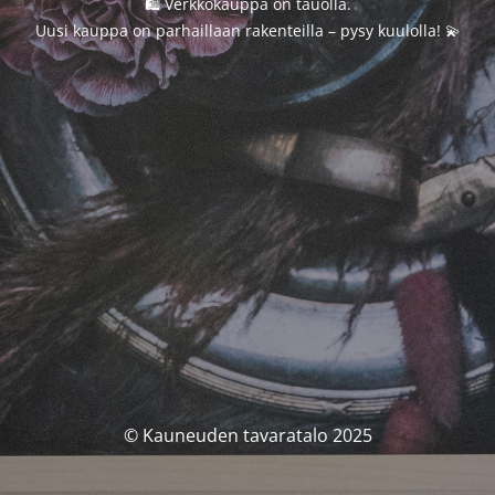
🛍️ Verkkokauppa on tauolla.
Uusi kauppa on parhaillaan rakenteilla – pysy kuulolla! 💫
© Kauneuden tavaratalo 2025