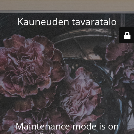
Kauneuden tavaratalo
Maintenance mode is on