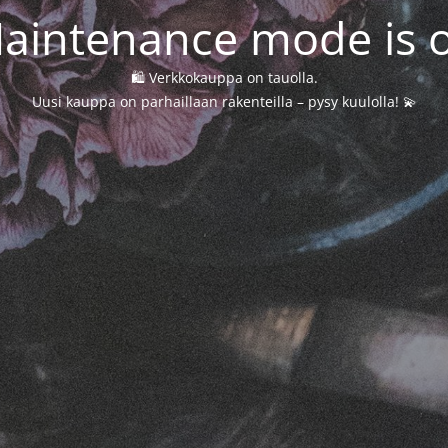
aintenance mode is 
🛍️ Verkkokauppa on tauolla.
Uusi kauppa on parhaillaan rakenteilla – pysy kuulolla! 💫