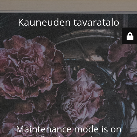
Kauneuden tavaratalo
Maintenance mode is on