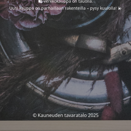
🛍️ Verkkokauppa on tauolla.
Uusi kauppa on parhaillaan rakenteilla – pysy kuulolla! 💫
© Kauneuden tavaratalo 2025