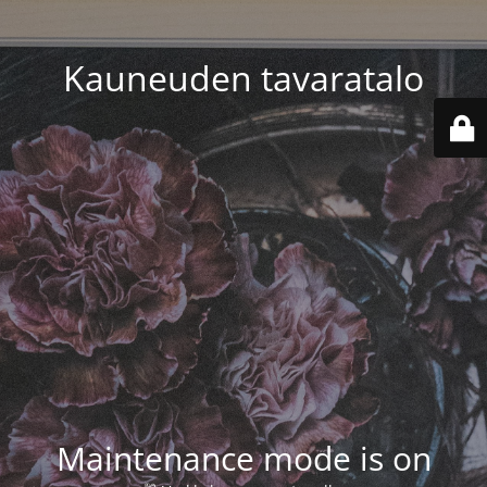
Kauneuden tavaratalo
Maintenance mode is on