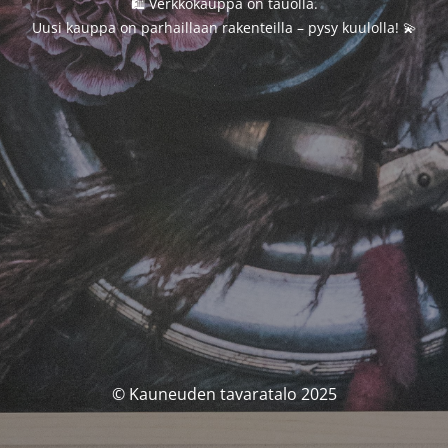
🛍️ Verkkokauppa on tauolla.
Uusi kauppa on parhaillaan rakenteilla – pysy kuulolla! 💫
© Kauneuden tavaratalo 2025