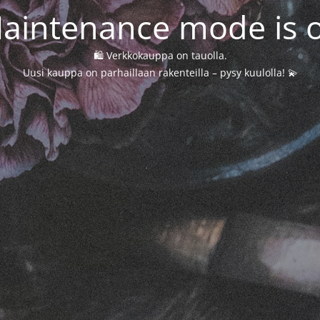
aintenance mode is 
🛍️ Verkkokauppa on tauolla.
Uusi kauppa on parhaillaan rakenteilla – pysy kuulolla! 💫