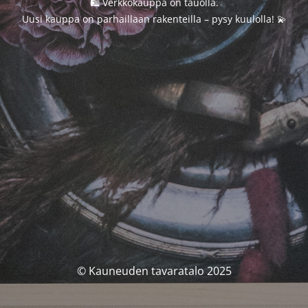
🛍️ Verkkokauppa on tauolla.
Uusi kauppa on parhaillaan rakenteilla – pysy kuulolla! 💫
© Kauneuden tavaratalo 2025