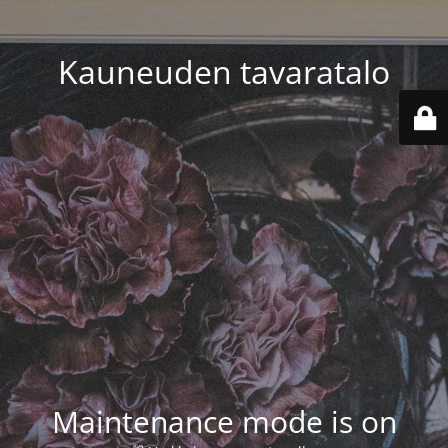
Kauneuden tavaratalo
Maintenance mode is on