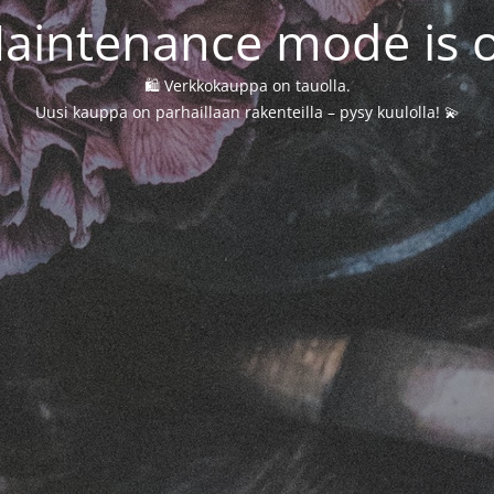
aintenance mode is 
🛍️ Verkkokauppa on tauolla.
Uusi kauppa on parhaillaan rakenteilla – pysy kuulolla! 💫