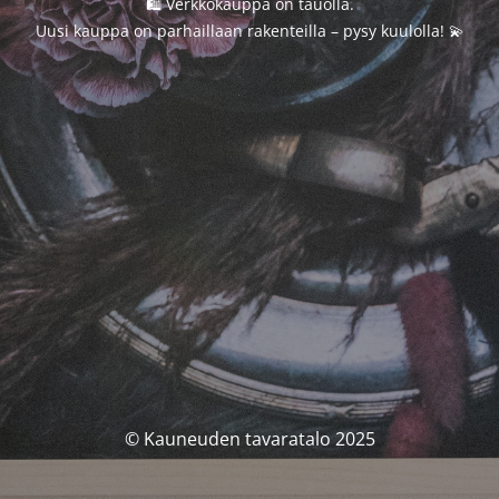
🛍️ Verkkokauppa on tauolla.
Uusi kauppa on parhaillaan rakenteilla – pysy kuulolla! 💫
© Kauneuden tavaratalo 2025