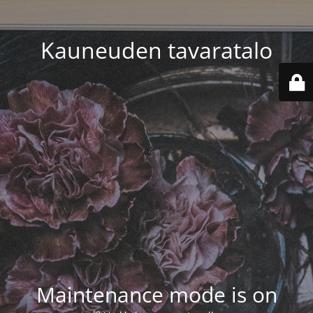
Kauneuden tavaratalo
Maintenance mode is on