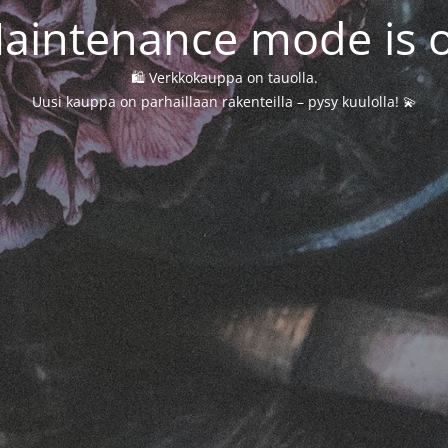
aintenance mode is 
🛍️ Verkkokauppa on tauolla.
Uusi kauppa on parhaillaan rakenteilla – pysy kuulolla! 💫