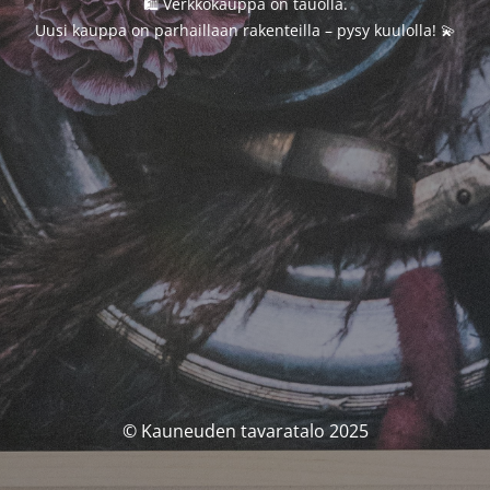
🛍️ Verkkokauppa on tauolla.
Uusi kauppa on parhaillaan rakenteilla – pysy kuulolla! 💫
© Kauneuden tavaratalo 2025