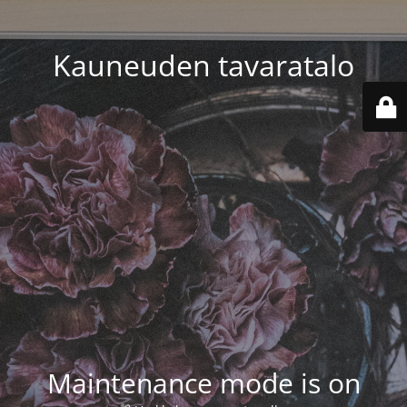
Kauneuden tavaratalo
Maintenance mode is on