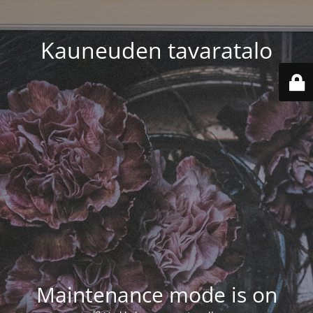
Kauneuden tavaratalo
Maintenance mode is on