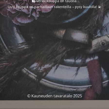
🛍️ Verkkokauppa on tauolla.
Uusi kauppa on parhaillaan rakenteilla – pysy kuulolla! 💫
© Kauneuden tavaratalo 2025