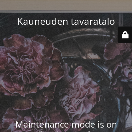
Kauneuden tavaratalo
Maintenance mode is on