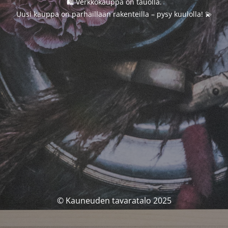
🛍️ Verkkokauppa on tauolla.
Uusi kauppa on parhaillaan rakenteilla – pysy kuulolla! 💫
© Kauneuden tavaratalo 2025