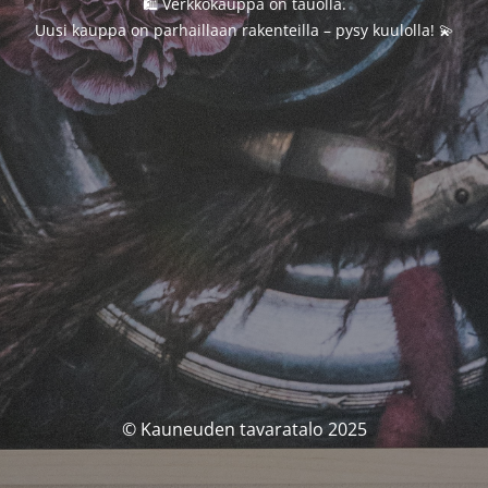
🛍️ Verkkokauppa on tauolla.
Uusi kauppa on parhaillaan rakenteilla – pysy kuulolla! 💫
© Kauneuden tavaratalo 2025