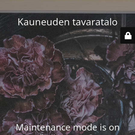
Kauneuden tavaratalo
Maintenance mode is on