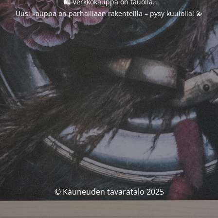
🛍️ Verkkokauppa on tauolla.
Uusi kauppa on parhaillaan rakenteilla – pysy kuulolla! 💫
© Kauneuden tavaratalo 2025