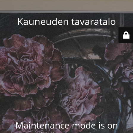
Kauneuden tavaratalo
Maintenance mode is on