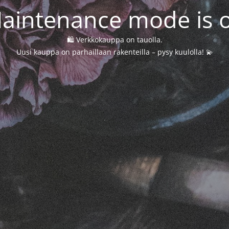
aintenance mode is 
🛍️ Verkkokauppa on tauolla.
Uusi kauppa on parhaillaan rakenteilla – pysy kuulolla! 💫