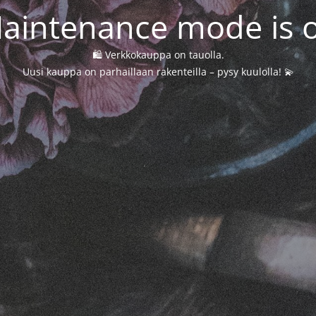
aintenance mode is 
🛍️ Verkkokauppa on tauolla.
Uusi kauppa on parhaillaan rakenteilla – pysy kuulolla! 💫