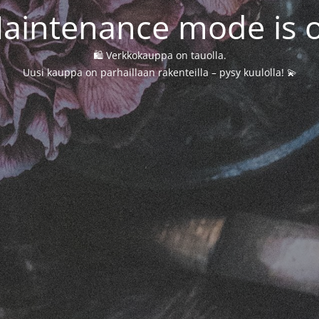
aintenance mode is 
🛍️ Verkkokauppa on tauolla.
Uusi kauppa on parhaillaan rakenteilla – pysy kuulolla! 💫