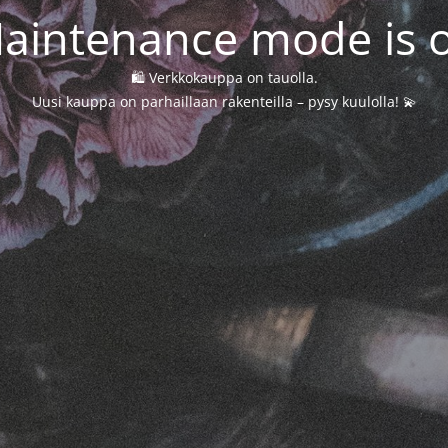
aintenance mode is 
🛍️ Verkkokauppa on tauolla.
Uusi kauppa on parhaillaan rakenteilla – pysy kuulolla! 💫