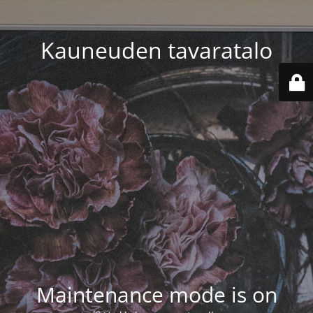
Kauneuden tavaratalo
Maintenance mode is on