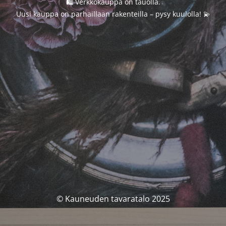
🛍️ Verkkokauppa on tauolla.
Uusi kauppa on parhaillaan rakenteilla – pysy kuulolla! 💫
© Kauneuden tavaratalo 2025